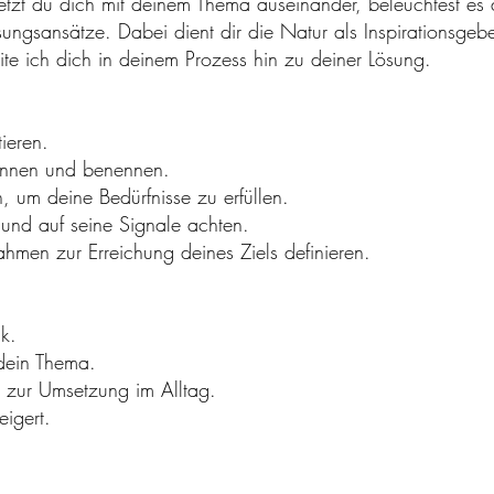
 setzt du dich mit deinem Thema auseinander, beleuchtest es
sungsansätze. Dabei dient dir die Natur als Inspirationsgeb
e ich dich in deinem Prozess hin zu deiner Lösung.
tieren.
ennen und benennen.
, um deine Bedürfnisse zu erfüllen.
nd auf seine Signale achten.
men zur Erreichung deines Ziels definieren.
k.
dein Thema.
 zur Umsetzung im Alltag.
eigert.