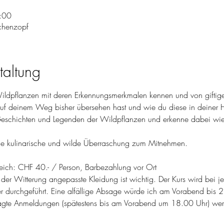
:00
schenzopf
taltung
ildpflanzen mit deren Erkennungsmerkmalen kennen und von giftige
uf deinem Weg bisher übersehen hast und wie du diese in deiner
eschichten und Legenden der Wildpflanzen und erkenne dabei wie k
ine kulinarische und wilde Überraschung zum Mitnehmen.
leich: CHF 40.- / Person, Barbezahlung vor Ort
d der Witterung angepasste Kleidung ist wichtig. Der Kurs wird bei j
 durchgeführt. Eine alfällige Absage würde ich am Vorabend bis 21
sagte Anmeldungen (spätestens bis am Vorabend um 18.00 Uhr) werd