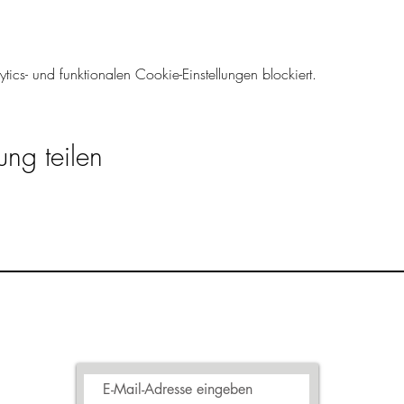
cs- und funktionalen Cookie-Einstellungen blockiert.
ung teilen
Newsletter
abonnieren & Anleitung zu mehr
Achtsamkeit erhalten
ich
Reg